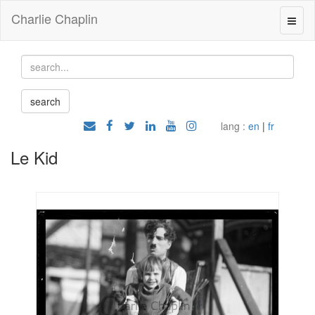
Charlie Chaplin
lang :
en
|
fr
Le Kid