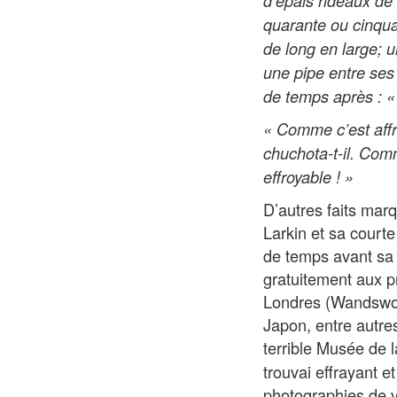
d’épais rideaux de
quarante ou cinqu
de long en large; u
une pipe entre ses
de temps après : « 
« Comme c’est affre
chuchota-t-il. Comme
effroyable ! »
D’autres faits mar
Larkin et sa courte
de temps avant sa 
gratuitement aux pr
Londres (Wandswort
Japon, entre autres
terrible Musée de l
trouvai effrayant e
photographies de v