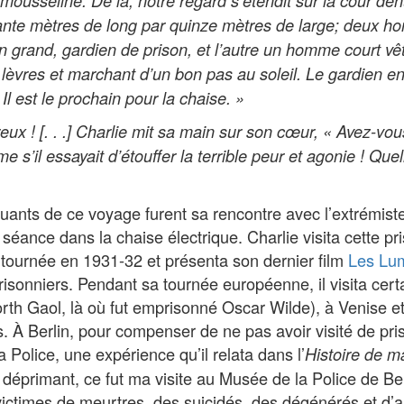
 mousseline. De là, notre regard s’étendit sur la cour dé
ante mètres de long par quinze mètres de large; deux 
n grand, gardien de prison, et l’autre un homme court vêt
 lèvres et marchant d’un bon pas au soleil. Le gardien e
Il est le prochain pour la chaise. »
ux ! [. . .] Charlie mit sa main sur son cœur, « Avez-vo
 s’il essayait d’étouffer la terrible peur et agonie ! Quel
quants de ce voyage furent sa rencontre avec l’extrémiste
 séance dans la chaise électrique. Charlie visita cette 
tournée en 1931-32 et présenta son dernier film
Les Lum
isonniers. Pendant sa tournée européenne, il visita cert
h Gaol, là où fut emprisonné Oscar Wilde), à Venise e
. À Berlin, pour compenser de ne pas avoir visité de prison
a Police, une expérience qu’il relata dans l’
Histoire de m
t déprimant, ce fut ma visite au Musée de la Police de Ber
ictimes de meurtres, des suicidés, des dégénérés et d’