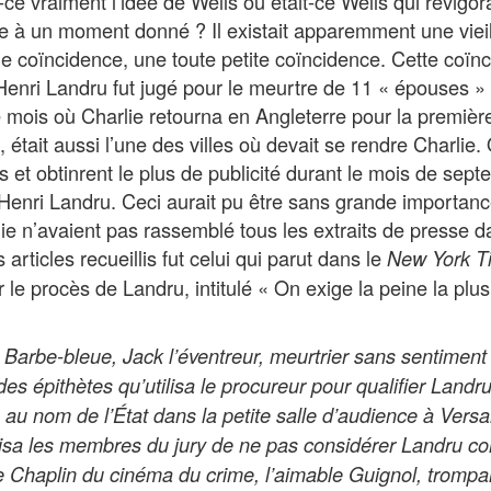
t-ce vraiment l’idée de Wells ou était-ce Wells qui revigor
ie à un moment donné ? Il existait apparemment une vieil
e coïncidence, une toute petite coïncidence. Cette coïn
 Henri Landru fut jugé pour le meurtre de 11 « épouses 
mois où Charlie retourna en Angleterre pour la première f
, était aussi l’une des villes où devait se rendre Charlie. 
s et obtinrent le plus de publicité durant le mois de sep
 Henri Landru. Ceci aurait pu être sans grande importanc
ie n’avaient pas rassemblé tous les extraits de presse d
articles recueillis fut celui qui parut dans le
New York T
le procès de Landru, intitulé « On exige la peine la plu
 Barbe-bleue, Jack l’éventreur, meurtrier sans sentimen
s épithètes qu’utilisa le procureur pour qualifier Landr
 au nom de l’État dans la petite salle d’audience à Versai
avisa les membres du jury de ne pas considérer Landru 
 Chaplin du cinéma du crime, l’aimable Guignol, trompant