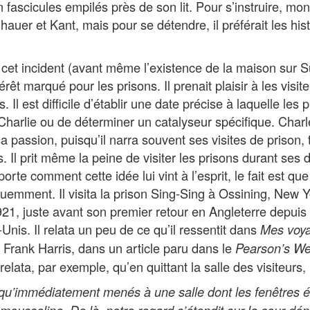
 fascicules empilés près de son lit. Pour s’instruire, mon 
uer et Kant, mais pour se détendre, il préférait les his
t cet incident (avant même l’existence de la maison sur 
érêt marqué pour les prisons. Il prenait plaisir à les visite
. Il est difficile d’établir une date précise à laquelle les 
 Charlie ou de déterminer un catalyseur spécifique. Char
sa passion, puisqu’il narra souvent ses visites de prison, 
 Il prit même la peine de visiter les prisons durant ses
orte comment cette idée lui vint à l’esprit, le fait est qu
équemment. Il visita la prison Sing-Sing à Ossining, New Y
921, juste avant son premier retour en Angleterre depuis
-Unis. Il relata un peu de ce qu’il ressentit dans
Mes voy
, Frank Harris, dans un article paru dans le
Pearson’s We
relata, par exemple, qu’en quittant la salle des visiteurs,
qu’immédiatement menés à une salle dont les fenêtres é