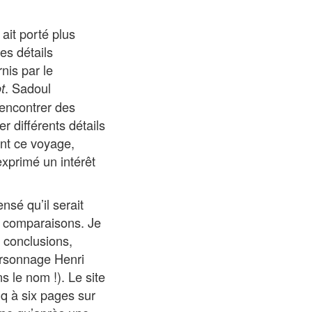
 ait porté plus
es détails
nis par le
. Sadoul
t
rencontrer des
r différents détails
ant ce voyage,
exprimé un intérêt
nsé qu’il serait
s comparaisons. Je
s conclusions,
ersonnage Henri
s le nom !). Le site
nq à six pages sur