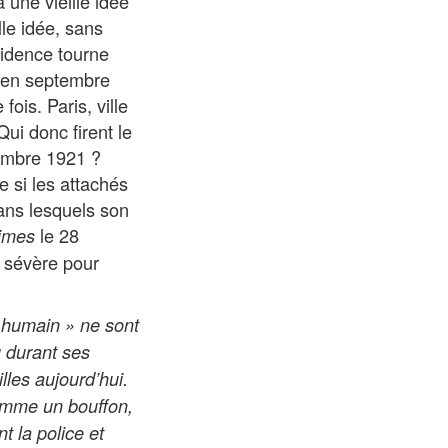
a une vieille idée
le idée, sans
cidence tourne
» en septembre
ois. Paris, ville
Qui donc firent le
tembre 1921 ?
e si les attachés
ans lesquels son
le 28
imes
s sévère pour
t humain » ne sont
u durant ses
lles aujourd’hui.
comme un bouffon,
 la police et