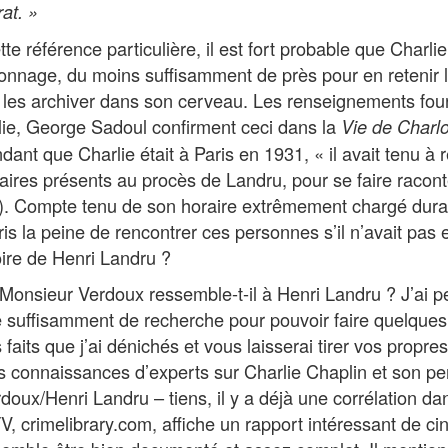
at. »
e référence particulière, il est fort probable que Charlie
sonnage, du moins suffisamment de près pour en retenir l
les archiver dans son cerveau. Les renseignements four
ie, George Sadoul confirment ceci dans la
Vie de Charlo
nt que Charlie était à Paris en 1931, « il avait tenu à 
aires présents au procès de Landru, pour se faire raconte
165). Compte tenu de son horaire extrêmement chargé dur
pris la peine de rencontrer ces personnes s’il n’avait pas 
oire de Henri Landru ?
Monsieur Verdoux ressemble-t-il à Henri Landru ? J’ai pe
re suffisamment de recherche pour pouvoir faire quelque
s faits que j’ai dénichés et vous laisserai tirer vos propre
 connaissances d’experts sur Charlie Chaplin et son p
oux/Henri Landru – tiens, il y a déjà une corrélation dan
V, crimelibrary.com, affiche un rapport intéressant de ci