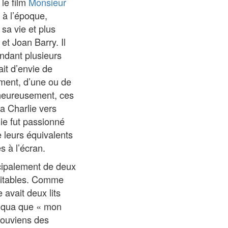
 le film
Monsieur
 à l’époque,
sa vie et plus
et Joan Barry. Il
endant plusieurs
ait d’envie de
vement, d’une ou de
alheureusement, ces
ra Charlie vers
lie fut passionné
e leurs équivalents
s à l’écran.
ncipalement de deux
véritables. Comme
e avait deux lits
ndiqua que « mon
 souviens des