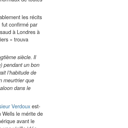
bablement les récits
i fut confirmé par
ssaud à Londres à
riers » trouva
gtième siècle. Il
m) pendant un bon
it l’habitude de
Un meurtrier que
saloon dans le
ieur Verdoux
est-
 Wells le mérite de
énérique avant le