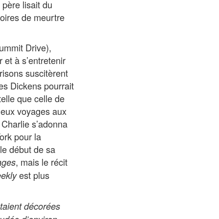
père lisait du
toires de meurtre
Summit Drive),
r et à s’entretenir
prisons suscitèrent
les Dickens pourrait
telle que celle de
 deux voyages aux
e Charlie s’adonna
ork pour la
 le début de sa
, mais le récit
ages
est plus
ekly
taient décorées