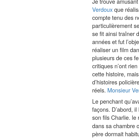
Je trouve amusant q
Verdoux
que réalis
compte tenu des no
particulièrement se
se fit ainsi traîne
années et fut l’obj
réaliser un film da
plusieurs de ces f
critiques n’ont rie
cette histoire, mai
d’histoires policiè
réels.
Monsieur Ve
Le penchant qu’ava
façons. D’abord, il
son fils Charlie. l
dans sa chambre où 
père dormait habitu