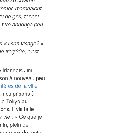
nudée d’environ
hommes marchaient
u de gris, tenant
n titre annonça peu
us vu son visage? »
le tragédie, c’est
 Irlandais Jim
prison à nouveau peu
ières de la ville
aines prisons à
t à Tokyo au
s, il visita le
: « Ce que je
a vie
lin, plein de
anormaux de toutes