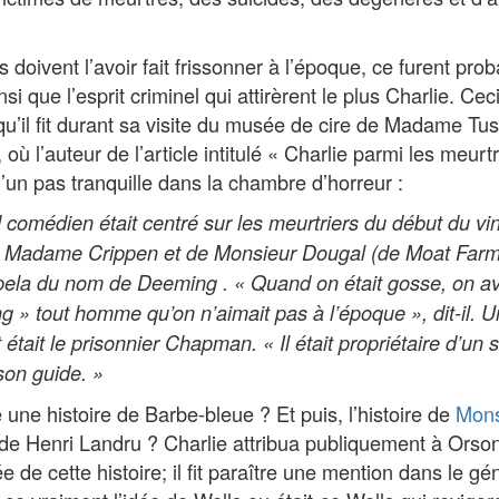
s doivent l’avoir fait frissonner à l’époque, ce furent pro
si que l’esprit criminel qui attirèrent le plus Charlie. Cec
u’il fit durant sa visite du musée de cire de Madame Tu
où l’auteur de l’article intitulé « Charlie parmi les meurt
’un pas tranquille dans la chambre d’horreur :
d comédien était centré sur les meurtriers du début du vin
de Madame Crippen et de Monsieur Dougal (de Moat Far
ela du nom de Deeming . « Quand on était gosse, on ava
g » tout homme qu’on n’aimait pas à l’époque », dit-il. 
 était le prisonnier Chapman. « Il était propriétaire d’un 
 son guide. »
 une histoire de Barbe-bleue ? Et puis, l’histoire de
Mons
e de Henri Landru ? Charlie attribua publiquement à Orson
ée de cette histoire; il fit paraître une mention dans le g