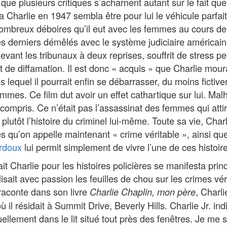
ue plusieurs critiques s’acharnent autant sur le fait que
a Charlie en 1947 sembla être pour lui le véhicule parfait
mbreux déboires qu’il eut avec les femmes au cours de 
s derniers démêlés avec le système judiciaire américain 
r devant les tribunaux à deux reprises, souffrit de stress p
et de diffamation. Il est donc « acquis » que Charlie mour
ns lequel il pourrait enfin se débarrasser, du moins ficti
emmes. Ce film dut avoir un effet cathartique sur lui. M
n compris. Ce n’était pas l’assassinat des femmes qui atti
s plutôt l’histoire du criminel lui-même. Toute sa vie, Char
res qu’on appelle maintenant « crime véritable », ainsi qu
rdoux
lui permit simplement de vivre l’une de ces histoire
it Charlie pour les histoires policières se manifesta pri
 lisait avec passion les feuilles de chou sur les crimes 
e raconte dans son livre
, Charli
Charlie Chaplin, mon père
il résidait à Summit Drive, Beverly Hills. Charlie Jr. i
ellement dans le lit situé tout près des fenêtres. Je me