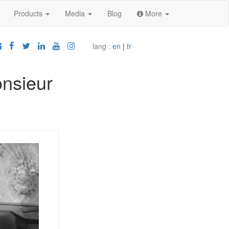
Products
Media
Blog
More
lang :
en
|
fr
onsieur