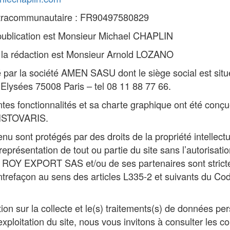
tracommunautaire : FR90497580829
 publication est Monsieur Michael CHAPLIN
 la rédaction est Monsieur Arnold LOZANO
é par la société AMEN SASU dont le siège social est sit
lysées 75008 Paris – tel 08 11 88 77 66.
entes fonctionnalités et sa charte graphique ont été conçu
SISTOVARIS.
enu sont protégés par des droits de la propriété intellectu
représentation de tout ou partie du site sans l’autorisatio
té ROY EXPORT SAS et/ou de ses partenaires sont stricte
ntrefaçon au sens des articles L335-2 et suivants du Cod
ion sur la collecte et le(s) traitements(s) de données pe
exploitation du site, nous vous invitons à consulter les c