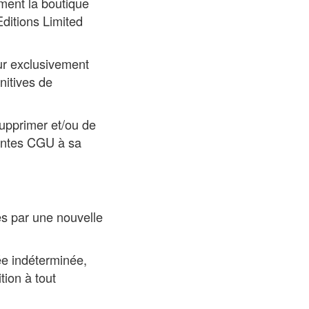
mment la boutique
Editions Limited
eur exclusivement
nitives de
upprimer et/ou de
sentes CGU à sa
es par une nouvelle
ée indéterminée,
ion à tout