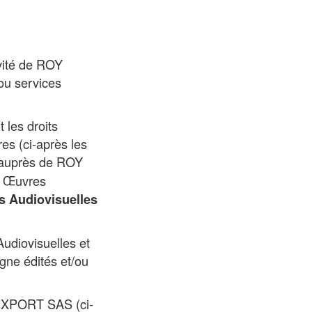
ivité de ROY
ou services
 les droits
s (ci-après les
, auprès de ROY
s Œuvres
s Audiovisuelles
udiovisuelles et
igne édités et/ou
 EXPORT SAS (ci-