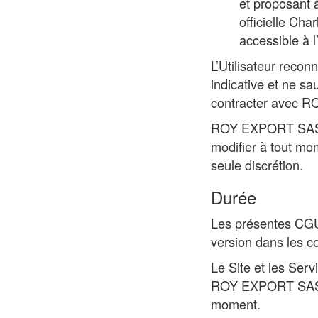
et proposant 
officielle Cha
accessible à 
L’Utilisateur recon
indicative et ne sa
contracter avec R
ROY EXPORT SAS se 
modifier à tout mo
seule discrétion.
Durée
Les présentes CGU 
version dans les co
Le Site et les Serv
ROY EXPORT SAS se 
moment.