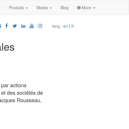
Produits
Media
Blog
More
lang :
en
|
fr
ales
 par actions
 et des sociétés de
-Jacques Rousseau,