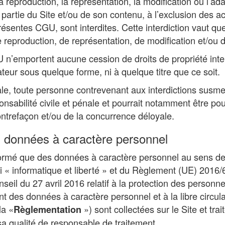
reproduction, la représentation, la modification ou l’ada
u partie du Site et/ou de son contenu, à l’exclusion des
résentes CGU, sont interdites. Cette interdiction vaut que
 reproduction, de représentation, de modification et/ou d’
n’emportent aucune cession de droits de propriété intel
sateur sous quelque forme, ni à quelque titre que ce soit.
e, toute personne contrevenant aux interdictions susm
nsabilité civile et pénale et pourrait notamment être pou
ntrefaçon et/ou de la concurrence déloyale.
s données à caractère personnel
informé que des données à caractère personnel au sens de 
loi « informatique et liberté » et du Règlement (UE) 2016
seil du 27 avril 2016 relatif à la protection des personn
nt des données à caractère personnel et à la libre circul
la «
») sont collectées sur le Site et tr
Règlementation
qualité de responsable de traitement.