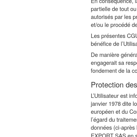
En conséquence, la 
partielle de tout o
autorisés par les p
et/ou le procédé de
Les présentes CGU 
bénéfice de l’Utili
De manière général
engagerait sa respo
fondement de la co
Protection de
L’Utilisateur est 
janvier 1978 dite 
européen et du Con
l’égard du traiteme
données (ci-après 
EXPORT SAS en sa 