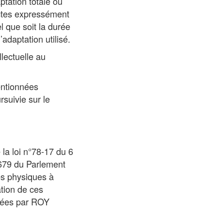
ptation totale ou
 actes expressément
l que soit la durée
adaptation utilisé.
lectuelle au
entionnées
rsuivie sur le
la loi n°78-17 du 6
/679 du Parlement
es physiques à
ation de ces
aitées par ROY