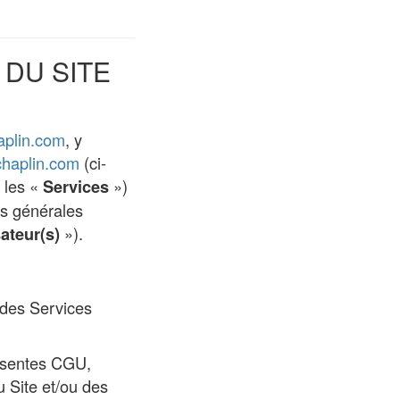
 DU SITE
aplin.com
, y
chaplin.com
(ci-
 les «
»)
Services
ns générales
»).
sateur(s)
u des Services
résentes CGU,
u Site et/ou des