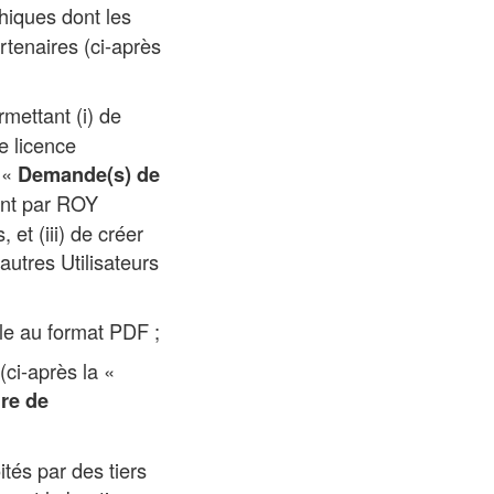
hiques dont les
tenaires (ci-après
mettant (i) de
 licence
s «
Demande(s) de
ment par ROY
 (iii) de créer
utres Utilisateurs
ble au format PDF ;
ci-après la «
re de
tés par des tiers