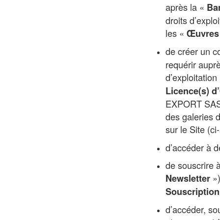
après la «
Ba
droits d’expl
les «
Œuvres
de créer un co
requérir aup
d’exploitatio
Licence(s) d
EXPORT SAS d
des galeries 
sur le Site (c
d’accéder à d
de souscrire 
»)
Newsletter
Souscription
d’accéder, so