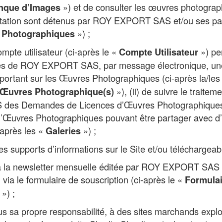
») et de consulter les œuvres photograp
nque d’Images
oitation sont détenus par ROY EXPORT SAS et/ou ses par
») ;
 Photographiques
mpte utilisateur (ci-après le «
») per
Compte Utilisateur
rès de ROY EXPORT SAS, par message électronique, une
n portant sur les Œuvres Photographiques (ci-après la/le
»), (ii) de suivre le traite
’Œuvres Photographique(s)
es Demandes de Licences d’Œuvres Photographiques, et
d’Œuvres Photographiques pouvant être partager avec d’a
i-après les «
») ;
Galeries
es supports d’informations sur le Site et/ou téléchargea
à la newsletter mensuelle éditée par ROY EXPORT SAS (
 via le formulaire de souscription (ci-après le «
Formulai
») ;
us sa propre responsabilité, à des sites marchands exploi