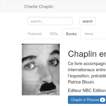
Charlie Chaplin
Books
Featured
DVDs
Items
Chaplin e
Ce livre accompagna
internationaux entre
l’exposition, précé
Patrice Blouin.
Editeur NBC Edition
Chaplin in Pictures
fr