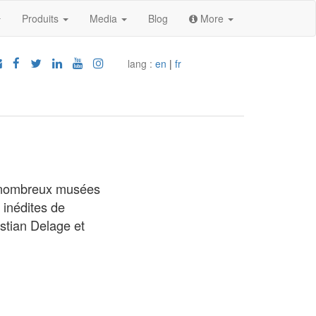
Produits
Media
Blog
More
lang :
en
|
fr
e nombreux musées
 inédites de
stian Delage et