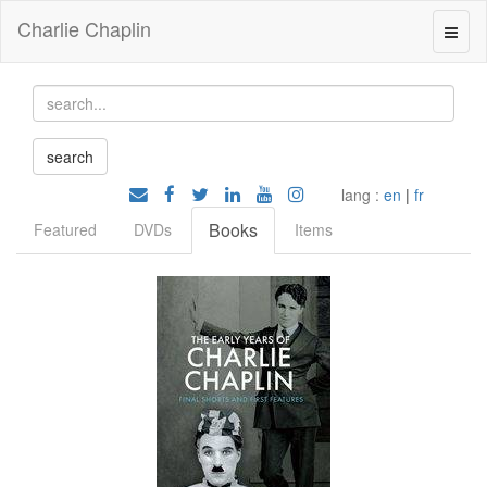
Charlie Chaplin
lang :
en
|
fr
Books
Featured
DVDs
Items