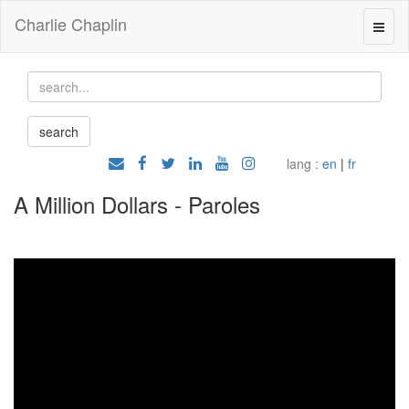
Charlie Chaplin
lang :
en
|
fr
A Million Dollars - Paroles