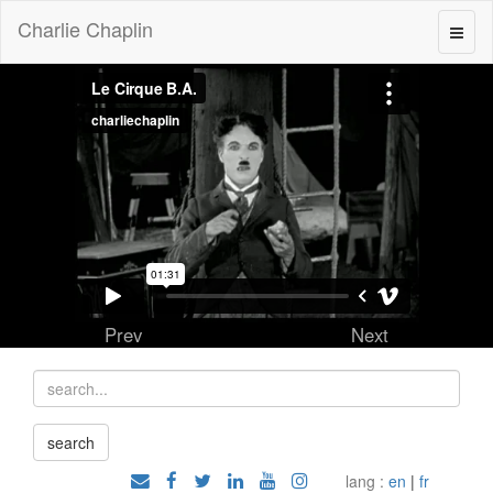
Charlie Chaplin
Prev
Next
lang :
en
|
fr