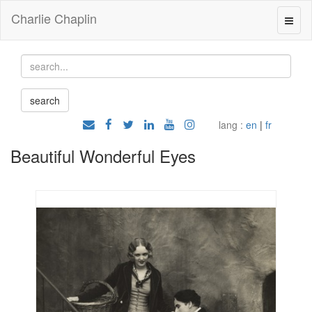
Charlie Chaplin
lang :
en
|
fr
Beautiful Wonderful Eyes