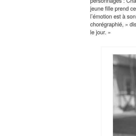
personnages : Charl
jeune fille prend 
l’émotion est à so
chorégraphié, » di
le jour. »