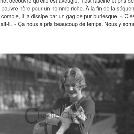
ot découvre qu’elle est aveugle, il est fasciné et pris de 
ce pauvre hère pour un homme riche. À la fin de la séque
n comble, il la dissipe par un gag de pur burlesque. « C’
sait-il. « Ça nous a pris beaucoup de temps. Nous y som