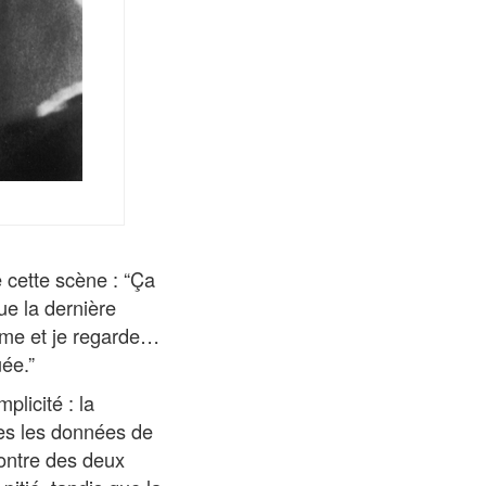
e cette scène : “Ça
que la dernière
ême et je regarde…
uée.”
plicité : la
tes les données de
ncontre des deux