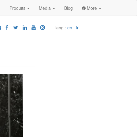
Produits
Media
Blog
More
lang :
en
|
fr