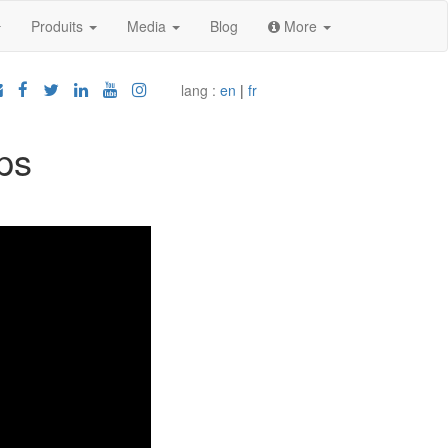
Produits
Media
Blog
More
lang :
en
|
fr
ps