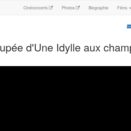
Cinéconcerts
Photos
Biographie
Films
upée d'Une Idylle aux cham