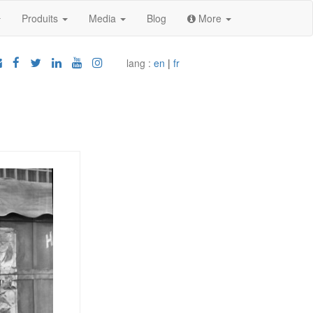
Produits
Media
Blog
More
lang :
en
|
fr