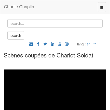
Charlie Chaplin
lang :
en
|
fr
Scènes coupées de Charlot Soldat