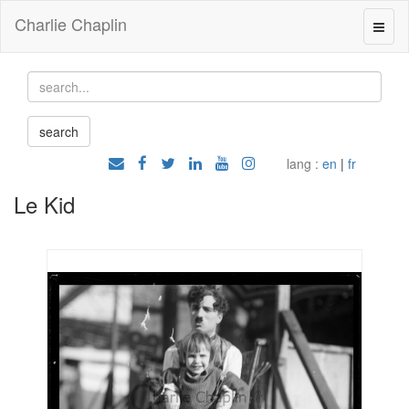
Charlie Chaplin
lang :
en
|
fr
Le Kid