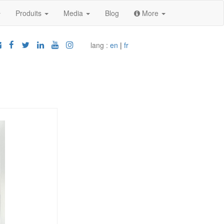
Produits
Media
Blog
More
lang :
en
|
fr