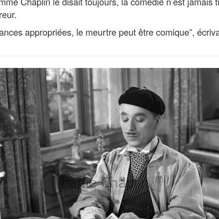
omme Chaplin le disait toujours, la comédie n’est jamais tr
reur.
nces appropriées, le meurtre peut être comique”, écrivait