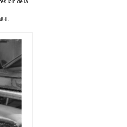
ès loin de la
-il.