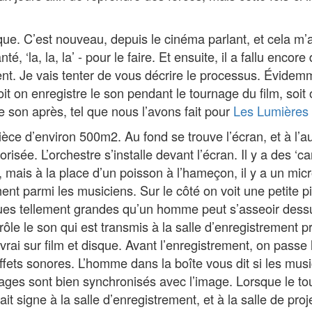
e. C’est nouveau, depuis le cinéma parlant, et cela m’a 
té, ‘la, la, la’ - pour le faire. Et ensuite, il a fallu enco
ent. Je vais tenter de vous décrire le processus. Évidemm
oit on enregistre le son pendant le tournage du film, soit 
e son après, tel que nous l’avons fait pour
Les Lumières d
ièce d’environ 500m2. Au fond se trouve l’écran, et à l’a
orisée. L’orchestre s’installe devant l’écran. Il y a des ‘
 mais à la place d’un poisson à l’hameçon, il y a un micr
nt parmi les musiciens. Sur le côté on voit une petite p
ues tellement grandes qu’un homme peut s’asseoir des
rôle le son qui est transmis à la salle d’enregistrement pr
vrai sur film et disque. Avant l’enregistrement, on passe 
ffets sonores. L’homme dans la boîte vous dit si les musi
itages sont bien synchronisés avec l’image. Lorsque le tout
fait signe à la salle d’enregistrement, et à la salle de pro