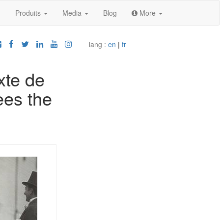
Produits
Media
Blog
More
lang :
en
|
fr
xte de
ees the