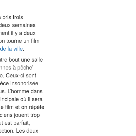
pris trois
re deux semaines
ent il y a deux
on tourne un film
e la ville
.
utre bout une salle
cannes à pêche’
o. Ceux-ci sont
ièce insonorisée
sus. L’homme dans
incipale où il sera
le film et on répète
ciens jouent trop
 est parfait,
jection. Les deux