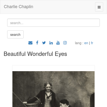
Charlie Chaplin
lang :
en
|
fr
Beautiful Wonderful Eyes