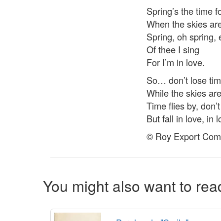
Spring’s the time f
When the skies ar
Spring, oh spring, 
Of thee I sing
For I’m in love.
So… don’t lose time
While the skies ar
Time flies by, don’t
But fall in love, in 
© Roy Export Com
You might also want to read