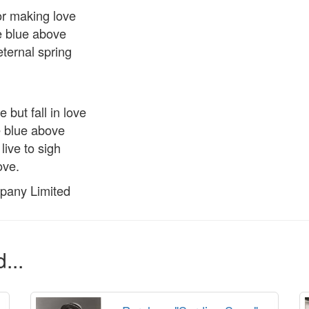
or making love
e blue above
eternal spring
 but fall in love
e blue above
 live to sigh
love.
pany Limited
...