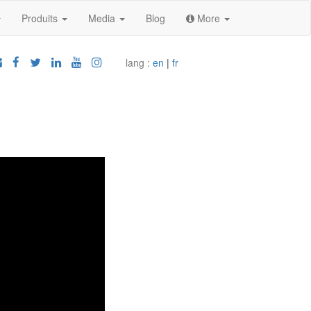
Produits
Media
Blog
More
lang :
en
|
fr