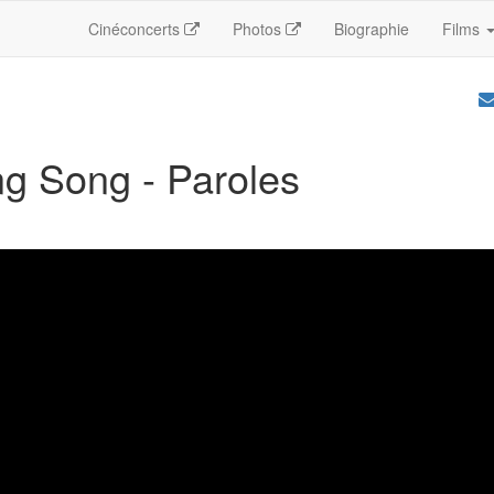
Cinéconcerts
Photos
Biographie
Films
ng Song - Paroles