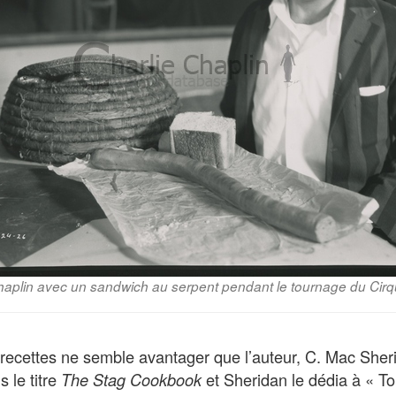
aplin avec un sandwich au serpent pendant le tournage du Cir
 recettes ne semble avantager que l’auteur, C. Mac Sherid
 le titre
et Sheridan le dédia à « 
The Stag Cookbook