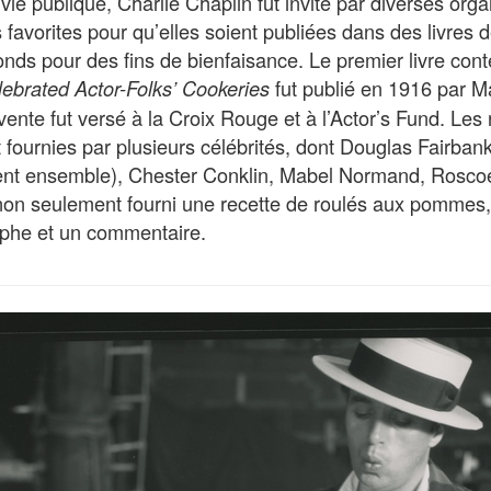
vie publique, Charlie Chaplin fut invité par diverses orga
s favorites pour qu’elles soient publiées dans des livres 
onds pour des fins de bienfaisance. Le premier livre cont
fut publié en 1916 par M
ebrated Actor-Folks’ Cookeries
 vente fut versé à la Croix Rouge et à l’Actor’s Fund. Les
t fournies par plusieurs célébrités, dont Douglas Fairban
oient ensemble), Chester Conklin, Mabel Normand, Rosco
non seulement fourni une recette de roulés aux pommes
aphe et un commentaire.