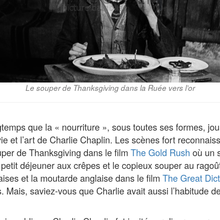
Le souper de Thanksgiving dans la Ruée vers l’or
temps que la « nourriture », sous toutes ses formes, joua
ie et l’art de Charlie Chaplin. Les scènes fort reconnais
uper de Thanksgiving dans le film
The Gold Rush
où un so
 petit déjeuner aux crêpes et le copieux souper au ragoû
raises et la moutarde anglaise dans le film
The Great Dict
 Mais, saviez-vous que Charlie avait aussi l’habitude de