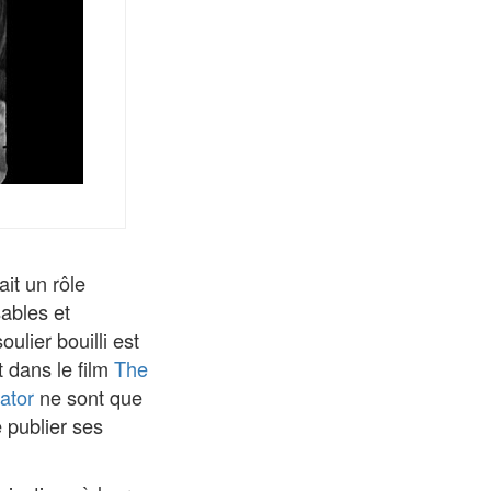
it un rôle
sables et
ulier bouilli est
t dans le film
The
ator
ne sont que
 publier ses