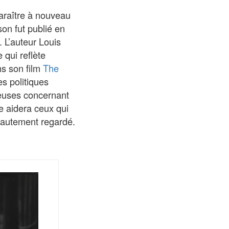
paraître à nouveau
son fut publié en
. L’auteur Louis
 qui reflète
ns son film
The
s politiques
gieuses concernant
te aidera ceux qui
t hautement regardé.