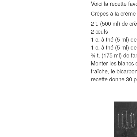
Voici la recette fav
Crêpes à la crème 
2 t. (500 ml) de cr
2 œufs
1 c. à thé (5 ml) 
1 c. à thé (5 ml) de
¾ t. (175 ml) de fa
Monter les blancs 
fraîche, le bicarbo
recette donne 30 p