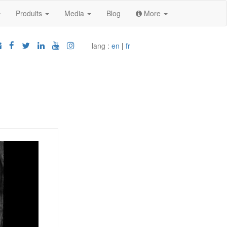
Produits
Media
Blog
More
lang :
en
|
fr