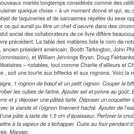
s nouveaux mariés longtemps considérés comme des célib
 cuisiner quelque chose » à un moment donné et qui, au 
 l’objet de taquineries et de sarcasmes répétés du sexe o
er ce qui aurait pu être un chef-d’oeuvre dans des circo
atut social des collaborateurs de ce livre diffère beaucou
ivre précédent. La table des matières liste le nom de not
 ancien président américain, Booth Tarkington, John Phi
ommission), et William Jennings Bryan. Doug Fairbanks
libataires » notables, tout comme Charlie d’ailleurs et Ch
e , soit une tourte aux biftecks et aux rognons. Voici la r
aigre, 1 rognon de bœuf et un petit oignon. Couper le bif
ober les cubes de farine. Ajouter sel et poivre au goût.
urre et y déposer une pâteà tarte. Déposer un coquetier i
avec la viande et l’oignon finement haché. Ajouter de l’ea
’une pâte à tarte de 1,5 cm d’épaisseur. Perforer la croû
ettre à la vapeur de s’échapper. Cuire au four pendant t
ée. Manger.