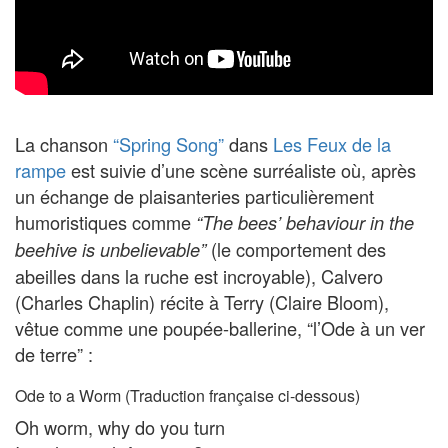
La chanson
“Spring Song”
dans
Les Feux de la
rampe
est suivie d’une scène surréaliste où, après
un échange de plaisanteries particulièrement
humoristiques comme
“The bees’ behaviour in the
(le comportement des
beehive is unbelievable”
abeilles dans la ruche est incroyable), Calvero
(Charles Chaplin) récite à Terry (Claire Bloom),
vêtue comme une poupée-ballerine, “l’Ode à un ver
de terre” :
Ode to a Worm (Traduction française ci-dessous)
Oh worm, why do you turn