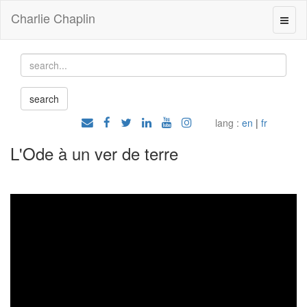
Charlie Chaplin
lang :
en
|
fr
L'Ode à un ver de terre