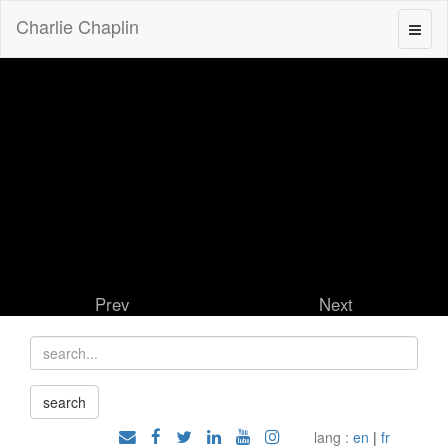
Charlie Chaplin
Prev
Next
lang :
en
|
fr