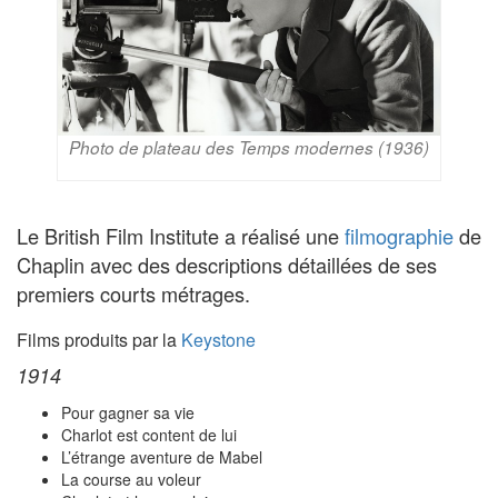
Photo de plateau des Temps modernes (1936)
Le British Film Institute a réalisé une
filmographie
de
Chaplin avec des descriptions détaillées de ses
premiers courts métrages.
Films produits par la
Keystone
1914
Pour gagner sa vie
Charlot est content de lui
L’étrange aventure de Mabel
La course au voleur