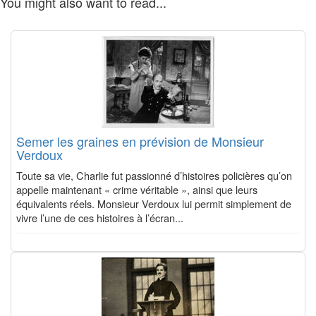
You might also want to read...
Semer les graines en prévision de Monsieur
Verdoux
Toute sa vie, Charlie fut passionné d’histoires policières qu’on
appelle maintenant « crime véritable », ainsi que leurs
équivalents réels. Monsieur Verdoux lui permit simplement de
vivre l’une de ces histoires à l’écran...