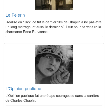
Le Pèlerin
Réalisé en 1922, ce fut le dernier film de Chaplin à ne pas être
un long métrage, et aussi le dernier où il eut pour partenaire la
charmante Edna Purviance...
L'Opinion publique
L'Opinion publique fut une étape courageuse dans la carrière
de Charles Chaplin.