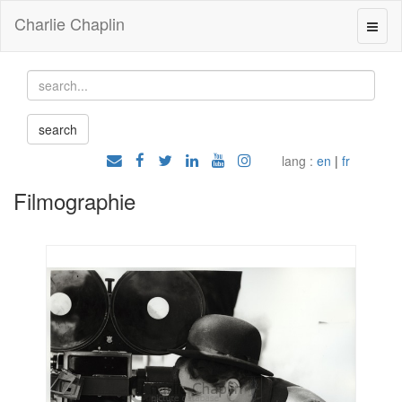
Charlie Chaplin
lang :
en
|
fr
Filmographie