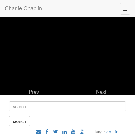
Charlie Chaplin
Prev
Next
lang :
en
|
fr