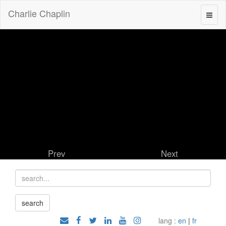
Charlie Chaplin
Prev
Next
lang :
en
|
fr