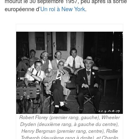
mourut le 30 septembre 1957, peu après la sortie
européenne d’
Un roi à New York
.
Robert Florey (premier rang, gauche), Wheeler
Dryden (deuxième rang, à gauche du centre),
Henry Bergman (premier rang, centre), Rollie
Totheroh (deuxième rang à droite), et Chaplin