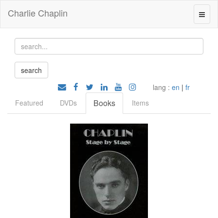
Charlie Chaplin
lang :
en
|
fr
Books
Featured
DVDs
Items