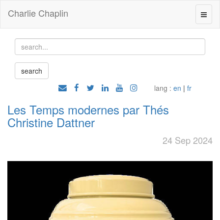
Charlie Chaplin
lang :
en
|
fr
Les Temps modernes par Thés
Christine Dattner
24 Sep 2024