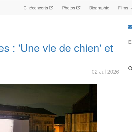
Cinéconcerts
Photos
Biographie
Films
E
es : 'Une vie de chien' et
O
02 Jul 2026